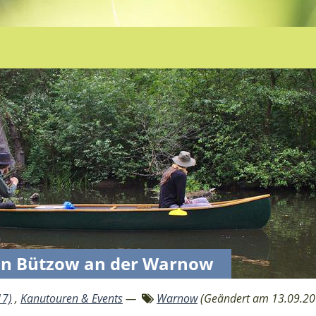
7 in Bützow an der Warnow
17)
,
Kanutouren & Events
—
Warnow
(Geändert am 13.09.20