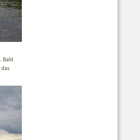
. Bald
 das