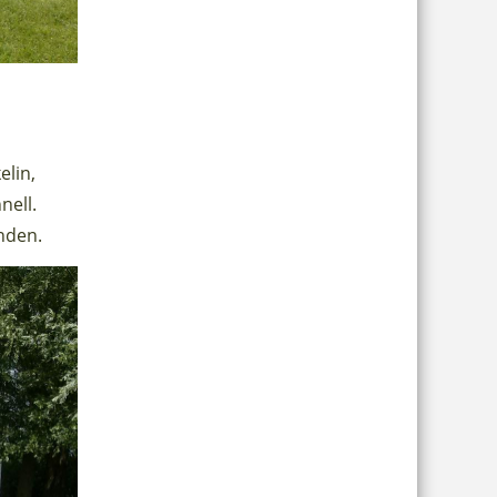
elin,
nell.
inden.