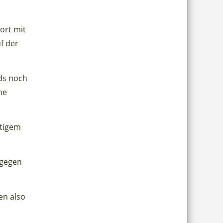
ort mit
f der
nds noch
ne
ftigem
 gegen
en also