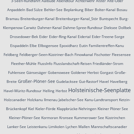
3-Seen-Rundfahrt
Aalbude
Abendtour
Achterwehr
Alster
Alte-Oder
Anpaddeln
Bad Sülze
Behler-See
Beplankung
Biber
Bolter-Kanal
Bosau
Bramau
Breitenburger-Kanal
Breitenburger-Kanal_Stör
Buntspecht
Burg-
Klempenow
Carwitz
Dahmer-Kanal
Dahme-Spree-Rundtour
Dieksee
Dollbek
Drosedower-Bek
Eider
Eider-Ring-Kanal
Eidertal
Eider-Treene-Sorge
Eispaddeln
Elbe
Ellbogensee
Epoxidharz
Eutin
Familientreffen-Kanu
Feldberg
Feldberger-Seen-Küstriner-Bach
Finowkanal
Fischotter
Fleesensee
Fleether-Mühle
FlussInfo
Flusslandschaft-Reisen
Friedländer-Strom
Fuhlensee
Gänsesäger
Gobenowsee
Goldener Herbst
Gorgast
Große-
Großer-Plöner-See
Breite
Gudelacksee
Gut-Rastorf
Havel
Havelberg
Holsteinische-Seenplatte
Havel-Müritz-Rundtour
Helling
Herbst
Holzcanadier
Holzkanu
Ilmenau
Jabelscher-See
Kanu-Landtransport
Ketzin-
Brückenkopf
Kiel
Kieler-Förde
Klappbrücke-Nehringen
Kleiner Plöner See
Kleiner-Plöner-See
Kormoran
Kronsee
Kummerower See
Küstrinchen
Lanker-See
Leistenkanu
Limikolen
Lychen
Mallen
Mannschaftscanadier