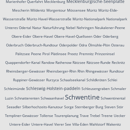
Mecklenburgische-Seenplatte
Marienhofer Querfahrt
Mecklenburg
Mescherin
Mildenitz
Morgentour
Mössensee
Müritz
Müritz-Elde-
Wasserstraße
Müritz-Havel-Wasserstraße
Müritz-Nationalpark
Nationalpark
Unteres Odertal
Natur
Naturführung
Nebel
Nehringen
Neukalener-Peene
Obere-Eider
Obere-Havel
Obere-Havel-Quellseen
Oder
Oderberg
Oderbruch
Oderbruch-Rundtour
Oderpolder
Odra
Ölmühle-Plön
Osterau
Pälitzsee
Peene
Pirol
Plätlinsee
Preetz
Premnitz
Prinzeninsel
Quappendorfer-Kanal
Randow
Rathenow
Rätzsee
Rätzsee-Runde
Recknitz
Rheinsberger-Gewässer
Rheinsberger-Rhin
Rhin
Rhingewässer
Rundtour
Ruppiner-Gewässer
Rurzyca
Schaalseekanal
Schildkröten
Schlei
Schleswig-Holstein-paddeln
Schleimünde
Schleusengraben
Schmaler
Schwentine
Luzin
Schnatterenten
Schwaanhavel
Schwentinental
Seeadler
Silberhochzeits-Kanutour
Sorge
Sternberger Burg
Steven
Stör
Templiner-Gewässer
Tollense
Tourenplanung
Trave
Trebel
Treene
Uecker
Untere-Eider
Untere-Havel
Vierer See
Villa-Eden
Wahlstorf
Wakenitz