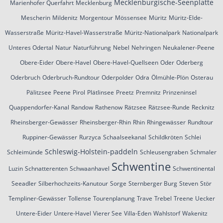
Mecklenburgische-Seenplatte
Marienhofer Querfahrt
Mecklenburg
Mescherin
Mildenitz
Morgentour
Mössensee
Müritz
Müritz-Elde-
Wasserstraße
Müritz-Havel-Wasserstraße
Müritz-Nationalpark
Nationalpark
Unteres Odertal
Natur
Naturführung
Nebel
Nehringen
Neukalener-Peene
Obere-Eider
Obere-Havel
Obere-Havel-Quellseen
Oder
Oderberg
Oderbruch
Oderbruch-Rundtour
Oderpolder
Odra
Ölmühle-Plön
Osterau
Pälitzsee
Peene
Pirol
Plätlinsee
Preetz
Premnitz
Prinzeninsel
Quappendorfer-Kanal
Randow
Rathenow
Rätzsee
Rätzsee-Runde
Recknitz
Rheinsberger-Gewässer
Rheinsberger-Rhin
Rhin
Rhingewässer
Rundtour
Ruppiner-Gewässer
Rurzyca
Schaalseekanal
Schildkröten
Schlei
Schleswig-Holstein-paddeln
Schleimünde
Schleusengraben
Schmaler
Schwentine
Luzin
Schnatterenten
Schwaanhavel
Schwentinental
Seeadler
Silberhochzeits-Kanutour
Sorge
Sternberger Burg
Steven
Stör
Templiner-Gewässer
Tollense
Tourenplanung
Trave
Trebel
Treene
Uecker
Untere-Eider
Untere-Havel
Vierer See
Villa-Eden
Wahlstorf
Wakenitz