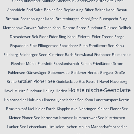
3-Seen-Rundfahrt
Aalbude
Abendtour
Achterwehr
Alster
Alte-Oder
Anpaddeln
Bad Sülze
Behler-See
Beplankung
Biber
Bolter-Kanal
Bosau
Bramau
Breitenburger-Kanal
Breitenburger-Kanal_Stör
Buntspecht
Burg-
Klempenow
Carwitz
Dahmer-Kanal
Dahme-Spree-Rundtour
Dieksee
Dollbek
Drosedower-Bek
Eider
Eider-Ring-Kanal
Eidertal
Eider-Treene-Sorge
Eispaddeln
Elbe
Ellbogensee
Epoxidharz
Eutin
Familientreffen-Kanu
Feldberg
Feldberger-Seen-Küstriner-Bach
Finowkanal
Fischotter
Fleesensee
Fleether-Mühle
FlussInfo
Flusslandschaft-Reisen
Friedländer-Strom
Fuhlensee
Gänsesäger
Gobenowsee
Goldener Herbst
Gorgast
Große-
Großer-Plöner-See
Breite
Gudelacksee
Gut-Rastorf
Havel
Havelberg
Holsteinische-Seenplatte
Havel-Müritz-Rundtour
Helling
Herbst
Holzcanadier
Holzkanu
Ilmenau
Jabelscher-See
Kanu-Landtransport
Ketzin-
Brückenkopf
Kiel
Kieler-Förde
Klappbrücke-Nehringen
Kleiner Plöner See
Kleiner-Plöner-See
Kormoran
Kronsee
Kummerower See
Küstrinchen
Lanker-See
Leistenkanu
Limikolen
Lychen
Mallen
Mannschaftscanadier