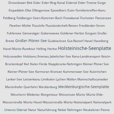
Drosedower-Bek
Eider
Eider-Ring-Kanal
Eidertal
Eider-Treene-Sorge
Eispaddeln
Elbe
Ellbogensee
Epoxidharz
Eutin
Familientreffen-Kanu
Feldberg
Feldberger-Seen-Küstriner-Bach
Finowkanal
Fischotter
Fleesensee
Fleether-Mühle
FlussInfo
Flusslandschaft-Reisen
Friedländer-Strom
Fuhlensee
Gänsesäger
Gobenowsee
Goldener Herbst
Gorgast
Große-
Großer-Plöner-See
Breite
Gudelacksee
Gut-Rastorf
Havel
Havelberg
Holsteinische-Seenplatte
Havel-Müritz-Rundtour
Helling
Herbst
Holzcanadier
Holzkanu
Ilmenau
Jabelscher-See
Kanu-Landtransport
Ketzin-
Brückenkopf
Kiel
Kieler-Förde
Klappbrücke-Nehringen
Kleiner Plöner See
Kleiner-Plöner-See
Kormoran
Kronsee
Kummerower See
Küstrinchen
Lanker-See
Leistenkanu
Limikolen
Lychen
Mallen
Mannschaftscanadier
Mecklenburgische-Seenplatte
Marienhofer Querfahrt
Mecklenburg
Mescherin
Mildenitz
Morgentour
Mössensee
Müritz
Müritz-Elde-
Wasserstraße
Müritz-Havel-Wasserstraße
Müritz-Nationalpark
Nationalpark
Unteres Odertal
Natur
Naturführung
Nebel
Nehringen
Neukalener-Peene