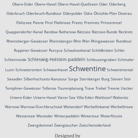
Obere-Eider
Obere-Havel
Obere-Havel-Quellseen
Oder
Oderberg
Oderbruch
Oderbruch-Rundtour
Oderpolder
Odra
Ölmühle-Plön
Osterau
Pälitzsee
Peene
Pirol
Plätlinsee
Preetz
Premnitz
Prinzeninsel
Quappendorfer-Kanal
Randow
Rathenow
Rätzsee
Rätzsee-Runde
Recknitz
Rheinsberger-Gewässer
Rheinsberger-Rhin
Rhin
Rhingewässer
Rundtour
Ruppiner-Gewässer
Rurzyca
Schaalseekanal
Schildkröten
Schlei
Schleswig-Holstein-paddeln
Schleimünde
Schleusengraben
Schmaler
Schwentine
Luzin
Schnatterenten
Schwaanhavel
Schwentinental
Seeadler
Silberhochzeits-Kanutour
Sorge
Sternberger Burg
Steven
Stör
Templiner-Gewässer
Tollense
Tourenplanung
Trave
Trebel
Treene
Uecker
Untere-Eider
Untere-Havel
Vierer See
Villa-Eden
Wahlstorf
Wakenitz
Warnow
Warnow-Durchbruchstal
Weitendorf
Werbellinkanal
Werbellinsee
Westensee
Westoder
Winterpaddeln
Wintertour
Woterfitzsee
Zwergdommel
Zwergtaucher
Zwischenoderland