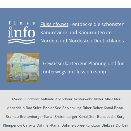
FlussInfo.net
- entdecke die schönsten
Kanureviere und Kanurouten im
Norden und Nordosten Deutschlands
Gewässerkarten zur Planung und für
unterwegs im
FlussInfo shop
3-Seen-Rundfahrt
Aalbude
Abendtour
Achterwehr
Alster
Alte-Oder
Anpaddeln
Bad Sülze
Behler-See
Beplankung
Biber
Bolter-Kanal
Bosau
Bramau
Breitenburger-Kanal
Breitenburger-Kanal_Stör
Buntspecht
Burg-
Klempenow
Carwitz
Dahmer-Kanal
Dahme-Spree-Rundtour
Dieksee
Dollbek