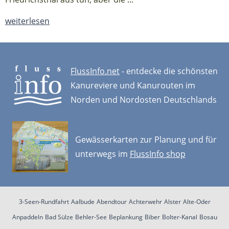
weiterlesen
FlussInfo.net
- entdecke die schönsten
Kanureviere und Kanurouten im
Norden und Nordosten Deutschlands
Gewässerkarten zur Planung und für
unterwegs im
FlussInfo shop
3-Seen-Rundfahrt
Aalbude
Abendtour
Achterwehr
Alster
Alte-Oder
Anpaddeln
Bad Sülze
Behler-See
Beplankung
Biber
Bolter-Kanal
Bosau