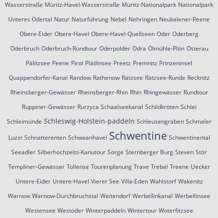
Wasserstraße
Müritz-Havel-Wasserstraße
Müritz-Nationalpark
Nationalpark
Unteres Odertal
Natur
Naturführung
Nebel
Nehringen
Neukalener-Peene
Obere-Eider
Obere-Havel
Obere-Havel-Quellseen
Oder
Oderberg
Oderbruch
Oderbruch-Rundtour
Oderpolder
Odra
Ölmühle-Plön
Osterau
Pälitzsee
Peene
Pirol
Plätlinsee
Preetz
Premnitz
Prinzeninsel
Quappendorfer-Kanal
Randow
Rathenow
Rätzsee
Rätzsee-Runde
Recknitz
Rheinsberger-Gewässer
Rheinsberger-Rhin
Rhin
Rhingewässer
Rundtour
Ruppiner-Gewässer
Rurzyca
Schaalseekanal
Schildkröten
Schlei
Schleswig-Holstein-paddeln
Schleimünde
Schleusengraben
Schmaler
Schwentine
Luzin
Schnatterenten
Schwaanhavel
Schwentinental
Seeadler
Silberhochzeits-Kanutour
Sorge
Sternberger Burg
Steven
Stör
Templiner-Gewässer
Tollense
Tourenplanung
Trave
Trebel
Treene
Uecker
Untere-Eider
Untere-Havel
Vierer See
Villa-Eden
Wahlstorf
Wakenitz
Warnow
Warnow-Durchbruchstal
Weitendorf
Werbellinkanal
Werbellinsee
Westensee
Westoder
Winterpaddeln
Wintertour
Woterfitzsee