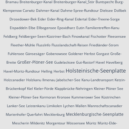
Bramau
Breitenburger-Kanal
Breitenburger-Kanal_Stör
Buntspecht
Burg-
Klempenow
Carwitz
Dahmer-Kanal
Dahme-Spree-Rundtour
Dieksee
Dollbek
Drosedower-Bek
Eider
Eider-Ring-Kanal
Eidertal
Eider-Treene-Sorge
Eispaddeln
Elbe
Ellbogensee
Epoxidharz
Eutin
Familientreffen-Kanu
Feldberg
Feldberger-Seen-Küstriner-Bach
Finowkanal
Fischotter
Fleesensee
Fleether-Mühle
FlussInfo
Flusslandschaft-Reisen
Friedländer-Strom
Fuhlensee
Gänsesäger
Gobenowsee
Goldener Herbst
Gorgast
Große-
Großer-Plöner-See
Breite
Gudelacksee
Gut-Rastorf
Havel
Havelberg
Holsteinische-Seenplatte
Havel-Müritz-Rundtour
Helling
Herbst
Holzcanadier
Holzkanu
Ilmenau
Jabelscher-See
Kanu-Landtransport
Ketzin-
Brückenkopf
Kiel
Kieler-Förde
Klappbrücke-Nehringen
Kleiner Plöner See
Kleiner-Plöner-See
Kormoran
Kronsee
Kummerower See
Küstrinchen
Lanker-See
Leistenkanu
Limikolen
Lychen
Mallen
Mannschaftscanadier
Mecklenburgische-Seenplatte
Marienhofer Querfahrt
Mecklenburg
Mescherin
Mildenitz
Morgentour
Mössensee
Müritz
Müritz-Elde-