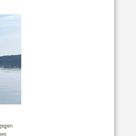
 gegen
dem