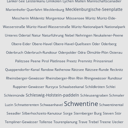
Lanker-See
Leistenkanu
Limikolen
Lychen
Mallen
Mannschaftscanadier
Mecklenburgische-Seenplatte
Marienhofer Querfahrt
Mecklenburg
Mescherin
Mildenitz
Morgentour
Mössensee
Müritz
Müritz-Elde-
Wasserstraße
Müritz-Havel-Wasserstraße
Müritz-Nationalpark
Nationalpark
Unteres Odertal
Natur
Naturführung
Nebel
Nehringen
Neukalener-Peene
Obere-Eider
Obere-Havel
Obere-Havel-Quellseen
Oder
Oderberg
Oderbruch
Oderbruch-Rundtour
Oderpolder
Odra
Ölmühle-Plön
Osterau
Pälitzsee
Peene
Pirol
Plätlinsee
Preetz
Premnitz
Prinzeninsel
Quappendorfer-Kanal
Randow
Rathenow
Rätzsee
Rätzsee-Runde
Recknitz
Rheinsberger-Gewässer
Rheinsberger-Rhin
Rhin
Rhingewässer
Rundtour
Ruppiner-Gewässer
Rurzyca
Schaalseekanal
Schildkröten
Schlei
Schleswig-Holstein-paddeln
Schleimünde
Schleusengraben
Schmaler
Schwentine
Luzin
Schnatterenten
Schwaanhavel
Schwentinental
Seeadler
Silberhochzeits-Kanutour
Sorge
Sternberger Burg
Steven
Stör
Templiner-Gewässer
Tollense
Tourenplanung
Trave
Trebel
Treene
Uecker