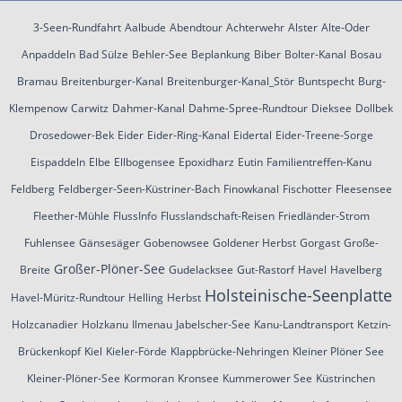
3-Seen-Rundfahrt
Aalbude
Abendtour
Achterwehr
Alster
Alte-Oder
Anpaddeln
Bad Sülze
Behler-See
Beplankung
Biber
Bolter-Kanal
Bosau
Bramau
Breitenburger-Kanal
Breitenburger-Kanal_Stör
Buntspecht
Burg-
Klempenow
Carwitz
Dahmer-Kanal
Dahme-Spree-Rundtour
Dieksee
Dollbek
Drosedower-Bek
Eider
Eider-Ring-Kanal
Eidertal
Eider-Treene-Sorge
Eispaddeln
Elbe
Ellbogensee
Epoxidharz
Eutin
Familientreffen-Kanu
Feldberg
Feldberger-Seen-Küstriner-Bach
Finowkanal
Fischotter
Fleesensee
Fleether-Mühle
FlussInfo
Flusslandschaft-Reisen
Friedländer-Strom
Fuhlensee
Gänsesäger
Gobenowsee
Goldener Herbst
Gorgast
Große-
Großer-Plöner-See
Breite
Gudelacksee
Gut-Rastorf
Havel
Havelberg
Holsteinische-Seenplatte
Havel-Müritz-Rundtour
Helling
Herbst
Holzcanadier
Holzkanu
Ilmenau
Jabelscher-See
Kanu-Landtransport
Ketzin-
Brückenkopf
Kiel
Kieler-Förde
Klappbrücke-Nehringen
Kleiner Plöner See
Kleiner-Plöner-See
Kormoran
Kronsee
Kummerower See
Küstrinchen