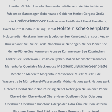
Fleether-Mühle
FlussInfo
Flusslandschaft-Reisen
Friedländer-Strom
Fuhlensee
Gänsesäger
Gobenowsee
Goldener Herbst
Gorgast
Große-
Großer-Plöner-See
Breite
Gudelacksee
Gut-Rastorf
Havel
Havelberg
Holsteinische-Seenplatte
Havel-Müritz-Rundtour
Helling
Herbst
Holzcanadier
Holzkanu
Ilmenau
Jabelscher-See
Kanu-Landtransport
Ketzin-
Brückenkopf
Kiel
Kieler-Förde
Klappbrücke-Nehringen
Kleiner Plöner See
Kleiner-Plöner-See
Kormoran
Kronsee
Kummerower See
Küstrinchen
Lanker-See
Leistenkanu
Limikolen
Lychen
Mallen
Mannschaftscanadier
Mecklenburgische-Seenplatte
Marienhofer Querfahrt
Mecklenburg
Mescherin
Mildenitz
Morgentour
Mössensee
Müritz
Müritz-Elde-
Wasserstraße
Müritz-Havel-Wasserstraße
Müritz-Nationalpark
Nationalpark
Unteres Odertal
Natur
Naturführung
Nebel
Nehringen
Neukalener-Peene
Obere-Eider
Obere-Havel
Obere-Havel-Quellseen
Oder
Oderberg
Oderbruch
Oderbruch-Rundtour
Oderpolder
Odra
Ölmühle-Plön
Osterau
Pälitzsee
Peene
Pirol
Plätlinsee
Preetz
Premnitz
Prinzeninsel