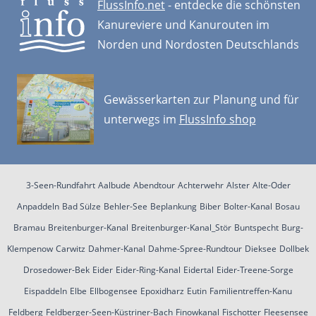
FlussInfo.net
- entdecke die schönsten
Kanureviere und Kanurouten im
Norden und Nordosten Deutschlands
Gewässerkarten zur Planung und für
unterwegs im
FlussInfo shop
3-Seen-Rundfahrt
Aalbude
Abendtour
Achterwehr
Alster
Alte-Oder
Anpaddeln
Bad Sülze
Behler-See
Beplankung
Biber
Bolter-Kanal
Bosau
Bramau
Breitenburger-Kanal
Breitenburger-Kanal_Stör
Buntspecht
Burg-
Klempenow
Carwitz
Dahmer-Kanal
Dahme-Spree-Rundtour
Dieksee
Dollbek
Drosedower-Bek
Eider
Eider-Ring-Kanal
Eidertal
Eider-Treene-Sorge
Eispaddeln
Elbe
Ellbogensee
Epoxidharz
Eutin
Familientreffen-Kanu
Feldberg
Feldberger-Seen-Küstriner-Bach
Finowkanal
Fischotter
Fleesensee