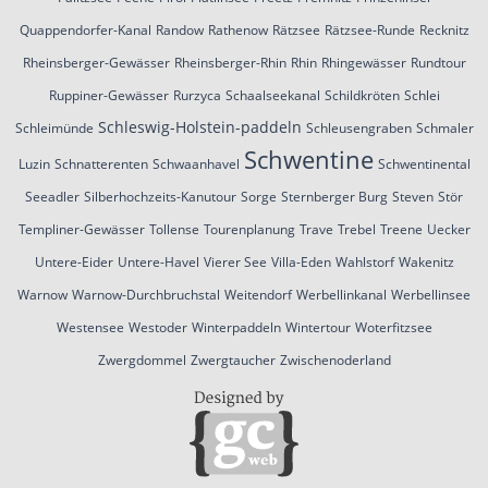
Quappendorfer-Kanal
Randow
Rathenow
Rätzsee
Rätzsee-Runde
Recknitz
Rheinsberger-Gewässer
Rheinsberger-Rhin
Rhin
Rhingewässer
Rundtour
Ruppiner-Gewässer
Rurzyca
Schaalseekanal
Schildkröten
Schlei
Schleswig-Holstein-paddeln
Schleimünde
Schleusengraben
Schmaler
Schwentine
Luzin
Schnatterenten
Schwaanhavel
Schwentinental
Seeadler
Silberhochzeits-Kanutour
Sorge
Sternberger Burg
Steven
Stör
Templiner-Gewässer
Tollense
Tourenplanung
Trave
Trebel
Treene
Uecker
Untere-Eider
Untere-Havel
Vierer See
Villa-Eden
Wahlstorf
Wakenitz
Warnow
Warnow-Durchbruchstal
Weitendorf
Werbellinkanal
Werbellinsee
Westensee
Westoder
Winterpaddeln
Wintertour
Woterfitzsee
Zwergdommel
Zwergtaucher
Zwischenoderland