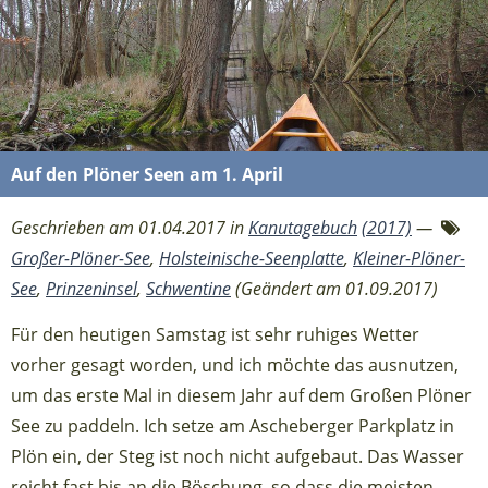
Auf den Plöner Seen am 1. April
Geschrieben am 01.04.2017 in
Kanutagebuch
(2017)
—
Großer-Plöner-See
,
Holsteinische-Seenplatte
,
Kleiner-Plöner-
See
,
Prinzeninsel
,
Schwentine
(Geändert am 01.09.2017)
Für den heutigen Samstag ist sehr ruhiges Wetter
vorher gesagt worden, und ich möchte das ausnutzen,
um das erste Mal in diesem Jahr auf dem Großen Plöner
See zu paddeln. Ich setze am Ascheberger Parkplatz in
Plön ein, der Steg ist noch nicht aufgebaut. Das Wasser
reicht fast bis an die Böschung, so dass die meisten