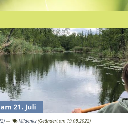
am 21. Juli
22)
—
Mildenitz
(Geändert am 19.08.2022)