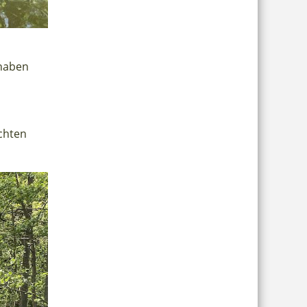
 haben
ichten