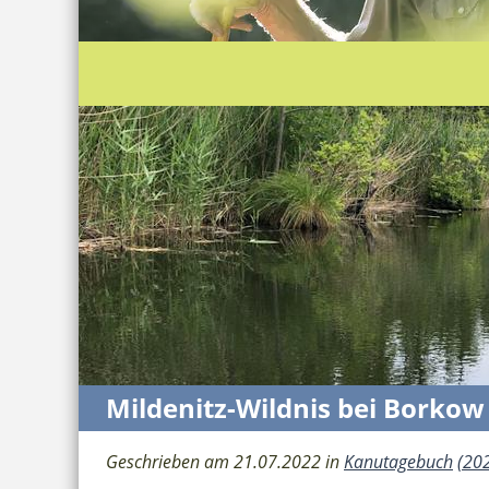
Mildenitz-Wildnis bei Borkow 
Geschrieben am 21.07.2022 in
Kanutagebuch
(20