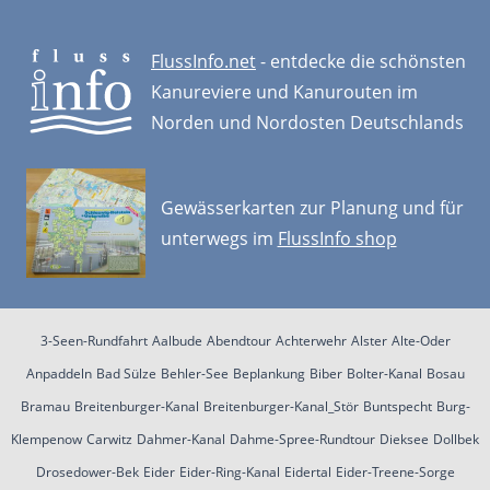
FlussInfo.net
- entdecke die schönsten
Kanureviere und Kanurouten im
Norden und Nordosten Deutschlands
Gewässerkarten zur Planung und für
unterwegs im
FlussInfo shop
3-Seen-Rundfahrt
Aalbude
Abendtour
Achterwehr
Alster
Alte-Oder
Anpaddeln
Bad Sülze
Behler-See
Beplankung
Biber
Bolter-Kanal
Bosau
Bramau
Breitenburger-Kanal
Breitenburger-Kanal_Stör
Buntspecht
Burg-
Klempenow
Carwitz
Dahmer-Kanal
Dahme-Spree-Rundtour
Dieksee
Dollbek
Drosedower-Bek
Eider
Eider-Ring-Kanal
Eidertal
Eider-Treene-Sorge