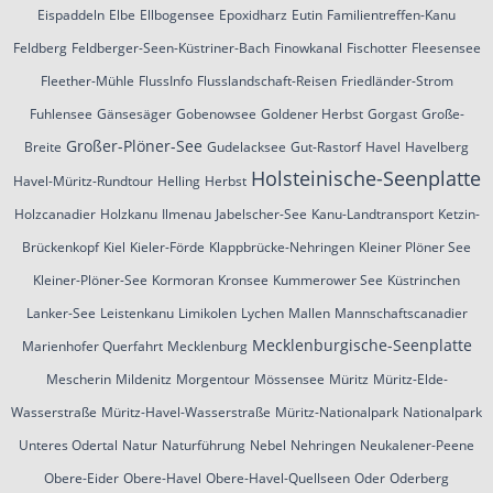
Eispaddeln
Elbe
Ellbogensee
Epoxidharz
Eutin
Familientreffen-Kanu
Feldberg
Feldberger-Seen-Küstriner-Bach
Finowkanal
Fischotter
Fleesensee
Fleether-Mühle
FlussInfo
Flusslandschaft-Reisen
Friedländer-Strom
Fuhlensee
Gänsesäger
Gobenowsee
Goldener Herbst
Gorgast
Große-
Großer-Plöner-See
Breite
Gudelacksee
Gut-Rastorf
Havel
Havelberg
Holsteinische-Seenplatte
Havel-Müritz-Rundtour
Helling
Herbst
Holzcanadier
Holzkanu
Ilmenau
Jabelscher-See
Kanu-Landtransport
Ketzin-
Brückenkopf
Kiel
Kieler-Förde
Klappbrücke-Nehringen
Kleiner Plöner See
Kleiner-Plöner-See
Kormoran
Kronsee
Kummerower See
Küstrinchen
Lanker-See
Leistenkanu
Limikolen
Lychen
Mallen
Mannschaftscanadier
Mecklenburgische-Seenplatte
Marienhofer Querfahrt
Mecklenburg
Mescherin
Mildenitz
Morgentour
Mössensee
Müritz
Müritz-Elde-
Wasserstraße
Müritz-Havel-Wasserstraße
Müritz-Nationalpark
Nationalpark
Unteres Odertal
Natur
Naturführung
Nebel
Nehringen
Neukalener-Peene
Obere-Eider
Obere-Havel
Obere-Havel-Quellseen
Oder
Oderberg