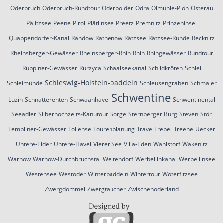
Oderbruch
Oderbruch-Rundtour
Oderpolder
Odra
Ölmühle-Plön
Osterau
Pälitzsee
Peene
Pirol
Plätlinsee
Preetz
Premnitz
Prinzeninsel
Quappendorfer-Kanal
Randow
Rathenow
Rätzsee
Rätzsee-Runde
Recknitz
Rheinsberger-Gewässer
Rheinsberger-Rhin
Rhin
Rhingewässer
Rundtour
Ruppiner-Gewässer
Rurzyca
Schaalseekanal
Schildkröten
Schlei
Schleswig-Holstein-paddeln
Schleimünde
Schleusengraben
Schmaler
Schwentine
Luzin
Schnatterenten
Schwaanhavel
Schwentinental
Seeadler
Silberhochzeits-Kanutour
Sorge
Sternberger Burg
Steven
Stör
Templiner-Gewässer
Tollense
Tourenplanung
Trave
Trebel
Treene
Uecker
Untere-Eider
Untere-Havel
Vierer See
Villa-Eden
Wahlstorf
Wakenitz
Warnow
Warnow-Durchbruchstal
Weitendorf
Werbellinkanal
Werbellinsee
Westensee
Westoder
Winterpaddeln
Wintertour
Woterfitzsee
Zwergdommel
Zwergtaucher
Zwischenoderland