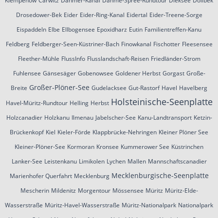
Klempenow
Carwitz
Dahmer-Kanal
Dahme-Spree-Rundtour
Dieksee
Dollbek
Drosedower-Bek
Eider
Eider-Ring-Kanal
Eidertal
Eider-Treene-Sorge
Eispaddeln
Elbe
Ellbogensee
Epoxidharz
Eutin
Familientreffen-Kanu
Feldberg
Feldberger-Seen-Küstriner-Bach
Finowkanal
Fischotter
Fleesensee
Fleether-Mühle
FlussInfo
Flusslandschaft-Reisen
Friedländer-Strom
Fuhlensee
Gänsesäger
Gobenowsee
Goldener Herbst
Gorgast
Große-
Großer-Plöner-See
Breite
Gudelacksee
Gut-Rastorf
Havel
Havelberg
Holsteinische-Seenplatte
Havel-Müritz-Rundtour
Helling
Herbst
Holzcanadier
Holzkanu
Ilmenau
Jabelscher-See
Kanu-Landtransport
Ketzin-
Brückenkopf
Kiel
Kieler-Förde
Klappbrücke-Nehringen
Kleiner Plöner See
Kleiner-Plöner-See
Kormoran
Kronsee
Kummerower See
Küstrinchen
Lanker-See
Leistenkanu
Limikolen
Lychen
Mallen
Mannschaftscanadier
Mecklenburgische-Seenplatte
Marienhofer Querfahrt
Mecklenburg
Mescherin
Mildenitz
Morgentour
Mössensee
Müritz
Müritz-Elde-
Wasserstraße
Müritz-Havel-Wasserstraße
Müritz-Nationalpark
Nationalpark