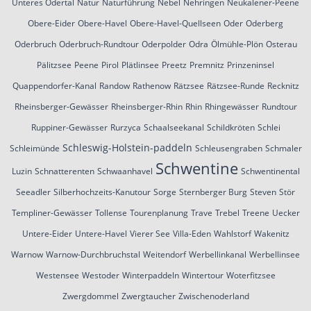
Unteres Odertal
Natur
Naturführung
Nebel
Nehringen
Neukalener-Peene
Obere-Eider
Obere-Havel
Obere-Havel-Quellseen
Oder
Oderberg
Oderbruch
Oderbruch-Rundtour
Oderpolder
Odra
Ölmühle-Plön
Osterau
Pälitzsee
Peene
Pirol
Plätlinsee
Preetz
Premnitz
Prinzeninsel
Quappendorfer-Kanal
Randow
Rathenow
Rätzsee
Rätzsee-Runde
Recknitz
Rheinsberger-Gewässer
Rheinsberger-Rhin
Rhin
Rhingewässer
Rundtour
Ruppiner-Gewässer
Rurzyca
Schaalseekanal
Schildkröten
Schlei
Schleswig-Holstein-paddeln
Schleimünde
Schleusengraben
Schmaler
Schwentine
Luzin
Schnatterenten
Schwaanhavel
Schwentinental
Seeadler
Silberhochzeits-Kanutour
Sorge
Sternberger Burg
Steven
Stör
Templiner-Gewässer
Tollense
Tourenplanung
Trave
Trebel
Treene
Uecker
Untere-Eider
Untere-Havel
Vierer See
Villa-Eden
Wahlstorf
Wakenitz
Warnow
Warnow-Durchbruchstal
Weitendorf
Werbellinkanal
Werbellinsee
Westensee
Westoder
Winterpaddeln
Wintertour
Woterfitzsee
Zwergdommel
Zwergtaucher
Zwischenoderland