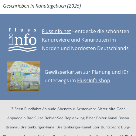
Geschrieben in
Kanutagebuch
(2025)
FlussInfo.net
- entdecke die schönsten
Kanureviere und Kanurouten im
Norden und Nordosten Deutschlands
Gewässerkarten zur Planung und für
unterwegs im
FlussInfo shop
3-Seen-Rundfahrt
Aalbude
Abendtour
Achterwehr
Alster
Alte-Oder
Anpaddeln
Bad Sülze
Behler-See
Beplankung
Biber
Bolter-Kanal
Bosau
Bramau
Breitenburger-Kanal
Breitenburger-Kanal_Stör
Buntspecht
Burg-