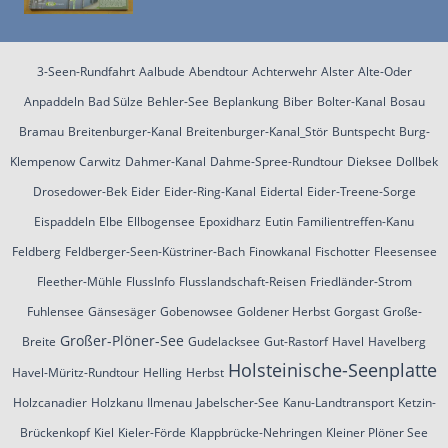
3-Seen-Rundfahrt
Aalbude
Abendtour
Achterwehr
Alster
Alte-Oder
Anpaddeln
Bad Sülze
Behler-See
Beplankung
Biber
Bolter-Kanal
Bosau
Bramau
Breitenburger-Kanal
Breitenburger-Kanal_Stör
Buntspecht
Burg-
Klempenow
Carwitz
Dahmer-Kanal
Dahme-Spree-Rundtour
Dieksee
Dollbek
Drosedower-Bek
Eider
Eider-Ring-Kanal
Eidertal
Eider-Treene-Sorge
Eispaddeln
Elbe
Ellbogensee
Epoxidharz
Eutin
Familientreffen-Kanu
Feldberg
Feldberger-Seen-Küstriner-Bach
Finowkanal
Fischotter
Fleesensee
Fleether-Mühle
FlussInfo
Flusslandschaft-Reisen
Friedländer-Strom
Fuhlensee
Gänsesäger
Gobenowsee
Goldener Herbst
Gorgast
Große-
Großer-Plöner-See
Breite
Gudelacksee
Gut-Rastorf
Havel
Havelberg
Holsteinische-Seenplatte
Havel-Müritz-Rundtour
Helling
Herbst
Holzcanadier
Holzkanu
Ilmenau
Jabelscher-See
Kanu-Landtransport
Ketzin-
Brückenkopf
Kiel
Kieler-Förde
Klappbrücke-Nehringen
Kleiner Plöner See