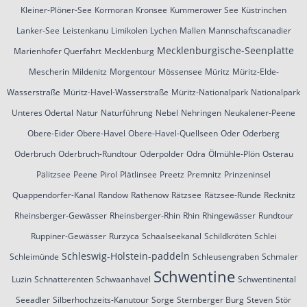
Kleiner-Plöner-See
Kormoran
Kronsee
Kummerower See
Küstrinchen
Lanker-See
Leistenkanu
Limikolen
Lychen
Mallen
Mannschaftscanadier
Mecklenburgische-Seenplatte
Marienhofer Querfahrt
Mecklenburg
Mescherin
Mildenitz
Morgentour
Mössensee
Müritz
Müritz-Elde-
Wasserstraße
Müritz-Havel-Wasserstraße
Müritz-Nationalpark
Nationalpark
Unteres Odertal
Natur
Naturführung
Nebel
Nehringen
Neukalener-Peene
Obere-Eider
Obere-Havel
Obere-Havel-Quellseen
Oder
Oderberg
Oderbruch
Oderbruch-Rundtour
Oderpolder
Odra
Ölmühle-Plön
Osterau
Pälitzsee
Peene
Pirol
Plätlinsee
Preetz
Premnitz
Prinzeninsel
Quappendorfer-Kanal
Randow
Rathenow
Rätzsee
Rätzsee-Runde
Recknitz
Rheinsberger-Gewässer
Rheinsberger-Rhin
Rhin
Rhingewässer
Rundtour
Ruppiner-Gewässer
Rurzyca
Schaalseekanal
Schildkröten
Schlei
Schleswig-Holstein-paddeln
Schleimünde
Schleusengraben
Schmaler
Schwentine
Luzin
Schnatterenten
Schwaanhavel
Schwentinental
Seeadler
Silberhochzeits-Kanutour
Sorge
Sternberger Burg
Steven
Stör