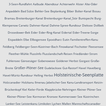
3-Seen-Rundfahrt
Aalbude
Abendtour
Achterwehr
Alster
Alte-Oder
Anpaddeln
Bad Sülze
Behler-See
Beplankung
Biber
Bolter-Kanal
Bosau
Bramau
Breitenburger-Kanal
Breitenburger-Kanal_Stör
Buntspecht
Burg-
Klempenow
Carwitz
Dahmer-Kanal
Dahme-Spree-Rundtour
Dieksee
Dollbek
Drosedower-Bek
Eider
Eider-Ring-Kanal
Eidertal
Eider-Treene-Sorge
Eispaddeln
Elbe
Ellbogensee
Epoxidharz
Eutin
Familientreffen-Kanu
Feldberg
Feldberger-Seen-Küstriner-Bach
Finowkanal
Fischotter
Fleesensee
Fleether-Mühle
FlussInfo
Flusslandschaft-Reisen
Friedländer-Strom
Fuhlensee
Gänsesäger
Gobenowsee
Goldener Herbst
Gorgast
Große-
Großer-Plöner-See
Breite
Gudelacksee
Gut-Rastorf
Havel
Havelberg
Holsteinische-Seenplatte
Havel-Müritz-Rundtour
Helling
Herbst
Holzcanadier
Holzkanu
Ilmenau
Jabelscher-See
Kanu-Landtransport
Ketzin-
Brückenkopf
Kiel
Kieler-Förde
Klappbrücke-Nehringen
Kleiner Plöner See
Kleiner-Plöner-See
Kormoran
Kronsee
Kummerower See
Küstrinchen
Lanker-See
Leistenkanu
Limikolen
Lychen
Mallen
Mannschaftscanadier