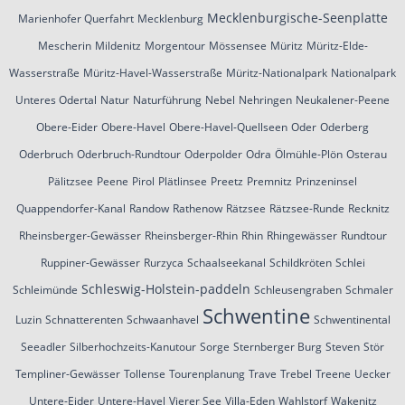
Mecklenburgische-Seenplatte
Marienhofer Querfahrt
Mecklenburg
Mescherin
Mildenitz
Morgentour
Mössensee
Müritz
Müritz-Elde-
Wasserstraße
Müritz-Havel-Wasserstraße
Müritz-Nationalpark
Nationalpark
Unteres Odertal
Natur
Naturführung
Nebel
Nehringen
Neukalener-Peene
Obere-Eider
Obere-Havel
Obere-Havel-Quellseen
Oder
Oderberg
Oderbruch
Oderbruch-Rundtour
Oderpolder
Odra
Ölmühle-Plön
Osterau
Pälitzsee
Peene
Pirol
Plätlinsee
Preetz
Premnitz
Prinzeninsel
Quappendorfer-Kanal
Randow
Rathenow
Rätzsee
Rätzsee-Runde
Recknitz
Rheinsberger-Gewässer
Rheinsberger-Rhin
Rhin
Rhingewässer
Rundtour
Ruppiner-Gewässer
Rurzyca
Schaalseekanal
Schildkröten
Schlei
Schleswig-Holstein-paddeln
Schleimünde
Schleusengraben
Schmaler
Schwentine
Luzin
Schnatterenten
Schwaanhavel
Schwentinental
Seeadler
Silberhochzeits-Kanutour
Sorge
Sternberger Burg
Steven
Stör
Templiner-Gewässer
Tollense
Tourenplanung
Trave
Trebel
Treene
Uecker
Untere-Eider
Untere-Havel
Vierer See
Villa-Eden
Wahlstorf
Wakenitz