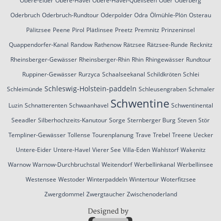
Obere-Eider
Obere-Havel
Obere-Havel-Quellseen
Oder
Oderberg
Oderbruch
Oderbruch-Rundtour
Oderpolder
Odra
Ölmühle-Plön
Osterau
Pälitzsee
Peene
Pirol
Plätlinsee
Preetz
Premnitz
Prinzeninsel
Quappendorfer-Kanal
Randow
Rathenow
Rätzsee
Rätzsee-Runde
Recknitz
Rheinsberger-Gewässer
Rheinsberger-Rhin
Rhin
Rhingewässer
Rundtour
Ruppiner-Gewässer
Rurzyca
Schaalseekanal
Schildkröten
Schlei
Schleswig-Holstein-paddeln
Schleimünde
Schleusengraben
Schmaler
Schwentine
Luzin
Schnatterenten
Schwaanhavel
Schwentinental
Seeadler
Silberhochzeits-Kanutour
Sorge
Sternberger Burg
Steven
Stör
Templiner-Gewässer
Tollense
Tourenplanung
Trave
Trebel
Treene
Uecker
Untere-Eider
Untere-Havel
Vierer See
Villa-Eden
Wahlstorf
Wakenitz
Warnow
Warnow-Durchbruchstal
Weitendorf
Werbellinkanal
Werbellinsee
Westensee
Westoder
Winterpaddeln
Wintertour
Woterfitzsee
Zwergdommel
Zwergtaucher
Zwischenoderland