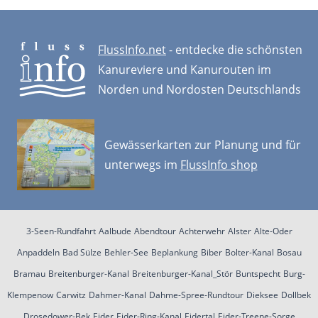
FlussInfo.net
- entdecke die schönsten
Kanureviere und Kanurouten im
Norden und Nordosten Deutschlands
Gewässerkarten zur Planung und für
unterwegs im
FlussInfo shop
3-Seen-Rundfahrt
Aalbude
Abendtour
Achterwehr
Alster
Alte-Oder
Anpaddeln
Bad Sülze
Behler-See
Beplankung
Biber
Bolter-Kanal
Bosau
Bramau
Breitenburger-Kanal
Breitenburger-Kanal_Stör
Buntspecht
Burg-
Klempenow
Carwitz
Dahmer-Kanal
Dahme-Spree-Rundtour
Dieksee
Dollbek
Drosedower-Bek
Eider
Eider-Ring-Kanal
Eidertal
Eider-Treene-Sorge