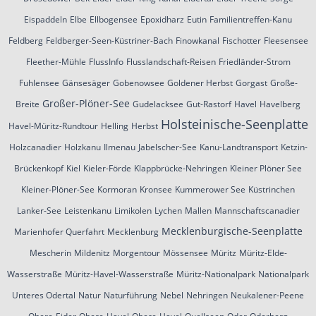
Eispaddeln
Elbe
Ellbogensee
Epoxidharz
Eutin
Familientreffen-Kanu
Feldberg
Feldberger-Seen-Küstriner-Bach
Finowkanal
Fischotter
Fleesensee
Fleether-Mühle
FlussInfo
Flusslandschaft-Reisen
Friedländer-Strom
Fuhlensee
Gänsesäger
Gobenowsee
Goldener Herbst
Gorgast
Große-
Großer-Plöner-See
Breite
Gudelacksee
Gut-Rastorf
Havel
Havelberg
Holsteinische-Seenplatte
Havel-Müritz-Rundtour
Helling
Herbst
Holzcanadier
Holzkanu
Ilmenau
Jabelscher-See
Kanu-Landtransport
Ketzin-
Brückenkopf
Kiel
Kieler-Förde
Klappbrücke-Nehringen
Kleiner Plöner See
Kleiner-Plöner-See
Kormoran
Kronsee
Kummerower See
Küstrinchen
Lanker-See
Leistenkanu
Limikolen
Lychen
Mallen
Mannschaftscanadier
Mecklenburgische-Seenplatte
Marienhofer Querfahrt
Mecklenburg
Mescherin
Mildenitz
Morgentour
Mössensee
Müritz
Müritz-Elde-
Wasserstraße
Müritz-Havel-Wasserstraße
Müritz-Nationalpark
Nationalpark
Unteres Odertal
Natur
Naturführung
Nebel
Nehringen
Neukalener-Peene