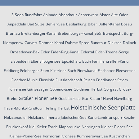
3-Seen-Rundfahrt
Aalbude
Abendtour
Achterwehr
Alster
Alte-Oder
Anpaddeln
Bad Sülze
Behler-See
Beplankung
Biber
Bolter-Kanal
Bosau
Bramau
Breitenburger-Kanal
Breitenburger-Kanal_Stör
Buntspecht
Burg-
Klempenow
Carwitz
Dahmer-Kanal
Dahme-Spree-Rundtour
Dieksee
Dollbek
Drosedower-Bek
Eider
Eider-Ring-Kanal
Eidertal
Eider-Treene-Sorge
Eispaddeln
Elbe
Ellbogensee
Epoxidharz
Eutin
Familientreffen-Kanu
Feldberg
Feldberger-Seen-Küstriner-Bach
Finowkanal
Fischotter
Fleesensee
Fleether-Mühle
FlussInfo
Flusslandschaft-Reisen
Friedländer-Strom
Fuhlensee
Gänsesäger
Gobenowsee
Goldener Herbst
Gorgast
Große-
Großer-Plöner-See
Breite
Gudelacksee
Gut-Rastorf
Havel
Havelberg
Holsteinische-Seenplatte
Havel-Müritz-Rundtour
Helling
Herbst
Holzcanadier
Holzkanu
Ilmenau
Jabelscher-See
Kanu-Landtransport
Ketzin-
Brückenkopf
Kiel
Kieler-Förde
Klappbrücke-Nehringen
Kleiner Plöner See
Kleiner-Plöner-See
Kormoran
Kronsee
Kummerower See
Küstrinchen