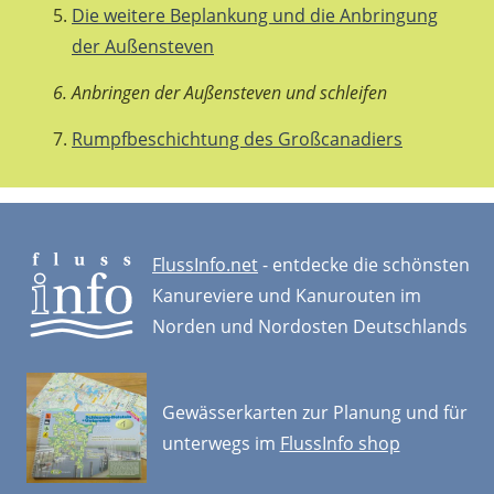
Die weitere Beplankung und die Anbringung
der Außensteven
Anbringen der Außensteven und schleifen
Rumpfbeschichtung des Großcanadiers
FlussInfo.net
- entdecke die schönsten
Kanureviere und Kanurouten im
Norden und Nordosten Deutschlands
Gewässerkarten zur Planung und für
unterwegs im
FlussInfo shop