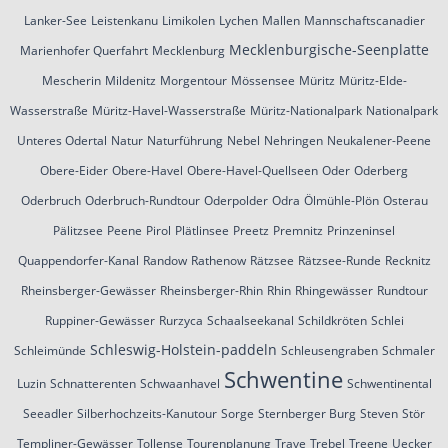
Lanker-See
Leistenkanu
Limikolen
Lychen
Mallen
Mannschaftscanadier
Mecklenburgische-Seenplatte
Marienhofer Querfahrt
Mecklenburg
Mescherin
Mildenitz
Morgentour
Mössensee
Müritz
Müritz-Elde-
Wasserstraße
Müritz-Havel-Wasserstraße
Müritz-Nationalpark
Nationalpark
Unteres Odertal
Natur
Naturführung
Nebel
Nehringen
Neukalener-Peene
Obere-Eider
Obere-Havel
Obere-Havel-Quellseen
Oder
Oderberg
Oderbruch
Oderbruch-Rundtour
Oderpolder
Odra
Ölmühle-Plön
Osterau
Pälitzsee
Peene
Pirol
Plätlinsee
Preetz
Premnitz
Prinzeninsel
Quappendorfer-Kanal
Randow
Rathenow
Rätzsee
Rätzsee-Runde
Recknitz
Rheinsberger-Gewässer
Rheinsberger-Rhin
Rhin
Rhingewässer
Rundtour
Ruppiner-Gewässer
Rurzyca
Schaalseekanal
Schildkröten
Schlei
Schleswig-Holstein-paddeln
Schleimünde
Schleusengraben
Schmaler
Schwentine
Luzin
Schnatterenten
Schwaanhavel
Schwentinental
Seeadler
Silberhochzeits-Kanutour
Sorge
Sternberger Burg
Steven
Stör
Templiner-Gewässer
Tollense
Tourenplanung
Trave
Trebel
Treene
Uecker