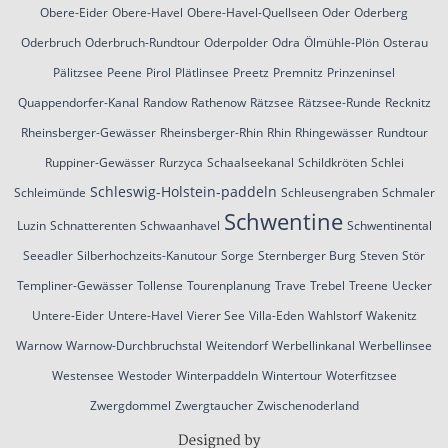
Obere-Eider
Obere-Havel
Obere-Havel-Quellseen
Oder
Oderberg
Oderbruch
Oderbruch-Rundtour
Oderpolder
Odra
Ölmühle-Plön
Osterau
Pälitzsee
Peene
Pirol
Plätlinsee
Preetz
Premnitz
Prinzeninsel
Quappendorfer-Kanal
Randow
Rathenow
Rätzsee
Rätzsee-Runde
Recknitz
Rheinsberger-Gewässer
Rheinsberger-Rhin
Rhin
Rhingewässer
Rundtour
Ruppiner-Gewässer
Rurzyca
Schaalseekanal
Schildkröten
Schlei
Schleswig-Holstein-paddeln
Schleimünde
Schleusengraben
Schmaler
Schwentine
Luzin
Schnatterenten
Schwaanhavel
Schwentinental
Seeadler
Silberhochzeits-Kanutour
Sorge
Sternberger Burg
Steven
Stör
Templiner-Gewässer
Tollense
Tourenplanung
Trave
Trebel
Treene
Uecker
Untere-Eider
Untere-Havel
Vierer See
Villa-Eden
Wahlstorf
Wakenitz
Warnow
Warnow-Durchbruchstal
Weitendorf
Werbellinkanal
Werbellinsee
Westensee
Westoder
Winterpaddeln
Wintertour
Woterfitzsee
Zwergdommel
Zwergtaucher
Zwischenoderland