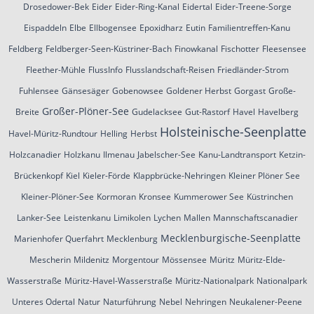
Drosedower-Bek
Eider
Eider-Ring-Kanal
Eidertal
Eider-Treene-Sorge
Eispaddeln
Elbe
Ellbogensee
Epoxidharz
Eutin
Familientreffen-Kanu
Feldberg
Feldberger-Seen-Küstriner-Bach
Finowkanal
Fischotter
Fleesensee
Fleether-Mühle
FlussInfo
Flusslandschaft-Reisen
Friedländer-Strom
Fuhlensee
Gänsesäger
Gobenowsee
Goldener Herbst
Gorgast
Große-
Großer-Plöner-See
Breite
Gudelacksee
Gut-Rastorf
Havel
Havelberg
Holsteinische-Seenplatte
Havel-Müritz-Rundtour
Helling
Herbst
Holzcanadier
Holzkanu
Ilmenau
Jabelscher-See
Kanu-Landtransport
Ketzin-
Brückenkopf
Kiel
Kieler-Förde
Klappbrücke-Nehringen
Kleiner Plöner See
Kleiner-Plöner-See
Kormoran
Kronsee
Kummerower See
Küstrinchen
Lanker-See
Leistenkanu
Limikolen
Lychen
Mallen
Mannschaftscanadier
Mecklenburgische-Seenplatte
Marienhofer Querfahrt
Mecklenburg
Mescherin
Mildenitz
Morgentour
Mössensee
Müritz
Müritz-Elde-
Wasserstraße
Müritz-Havel-Wasserstraße
Müritz-Nationalpark
Nationalpark
Unteres Odertal
Natur
Naturführung
Nebel
Nehringen
Neukalener-Peene