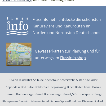
FlussInfo.net
- entdecke die schönsten
Kanureviere und Kanurouten im
Norden und Nordosten Deutschlands
Gewässerkarten zur Planung und für
unterwegs im
FlussInfo shop
3-Seen-Rundfahrt
Aalbude
Abendtour
Achterwehr
Alster
Alte-Oder
Anpaddeln
Bad Sülze
Behler-See
Beplankung
Biber
Bolter-Kanal
Bosau
Bramau
Breitenburger-Kanal
Breitenburger-Kanal_Stör
Buntspecht
Burg-
Klempenow
Carwitz
Dahmer-Kanal
Dahme-Spree-Rundtour
Dieksee
Dollbek