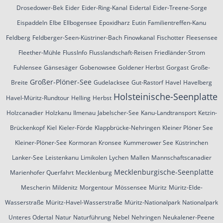
Drosedower-Bek
Eider
Eider-Ring-Kanal
Eidertal
Eider-Treene-Sorge
Eispaddeln
Elbe
Ellbogensee
Epoxidharz
Eutin
Familientreffen-Kanu
Feldberg
Feldberger-Seen-Küstriner-Bach
Finowkanal
Fischotter
Fleesensee
Fleether-Mühle
FlussInfo
Flusslandschaft-Reisen
Friedländer-Strom
Fuhlensee
Gänsesäger
Gobenowsee
Goldener Herbst
Gorgast
Große-
Großer-Plöner-See
Breite
Gudelacksee
Gut-Rastorf
Havel
Havelberg
Holsteinische-Seenplatte
Havel-Müritz-Rundtour
Helling
Herbst
Holzcanadier
Holzkanu
Ilmenau
Jabelscher-See
Kanu-Landtransport
Ketzin-
Brückenkopf
Kiel
Kieler-Förde
Klappbrücke-Nehringen
Kleiner Plöner See
Kleiner-Plöner-See
Kormoran
Kronsee
Kummerower See
Küstrinchen
Lanker-See
Leistenkanu
Limikolen
Lychen
Mallen
Mannschaftscanadier
Mecklenburgische-Seenplatte
Marienhofer Querfahrt
Mecklenburg
Mescherin
Mildenitz
Morgentour
Mössensee
Müritz
Müritz-Elde-
Wasserstraße
Müritz-Havel-Wasserstraße
Müritz-Nationalpark
Nationalpark
Unteres Odertal
Natur
Naturführung
Nebel
Nehringen
Neukalener-Peene