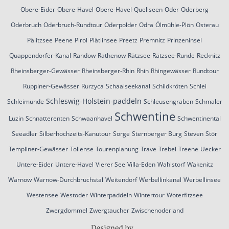
Obere-Eider
Obere-Havel
Obere-Havel-Quellseen
Oder
Oderberg
Oderbruch
Oderbruch-Rundtour
Oderpolder
Odra
Ölmühle-Plön
Osterau
Pälitzsee
Peene
Pirol
Plätlinsee
Preetz
Premnitz
Prinzeninsel
Quappendorfer-Kanal
Randow
Rathenow
Rätzsee
Rätzsee-Runde
Recknitz
Rheinsberger-Gewässer
Rheinsberger-Rhin
Rhin
Rhingewässer
Rundtour
Ruppiner-Gewässer
Rurzyca
Schaalseekanal
Schildkröten
Schlei
Schleswig-Holstein-paddeln
Schleimünde
Schleusengraben
Schmaler
Schwentine
Luzin
Schnatterenten
Schwaanhavel
Schwentinental
Seeadler
Silberhochzeits-Kanutour
Sorge
Sternberger Burg
Steven
Stör
Templiner-Gewässer
Tollense
Tourenplanung
Trave
Trebel
Treene
Uecker
Untere-Eider
Untere-Havel
Vierer See
Villa-Eden
Wahlstorf
Wakenitz
Warnow
Warnow-Durchbruchstal
Weitendorf
Werbellinkanal
Werbellinsee
Westensee
Westoder
Winterpaddeln
Wintertour
Woterfitzsee
Zwergdommel
Zwergtaucher
Zwischenoderland