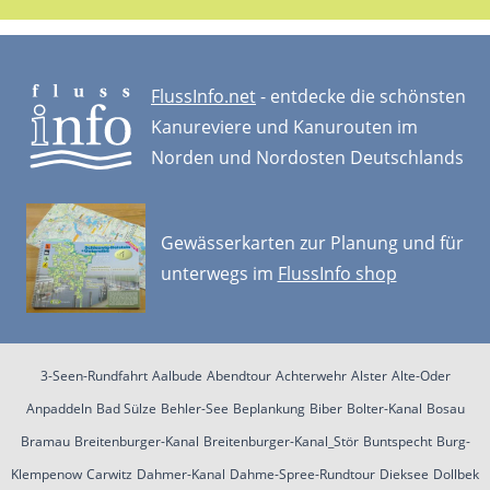
FlussInfo.net
- entdecke die schönsten
Kanureviere und Kanurouten im
Norden und Nordosten Deutschlands
Gewässerkarten zur Planung und für
unterwegs im
FlussInfo shop
3-Seen-Rundfahrt
Aalbude
Abendtour
Achterwehr
Alster
Alte-Oder
Anpaddeln
Bad Sülze
Behler-See
Beplankung
Biber
Bolter-Kanal
Bosau
Bramau
Breitenburger-Kanal
Breitenburger-Kanal_Stör
Buntspecht
Burg-
Klempenow
Carwitz
Dahmer-Kanal
Dahme-Spree-Rundtour
Dieksee
Dollbek